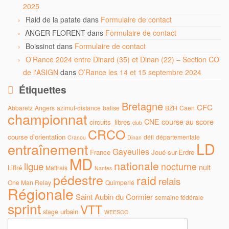
2025
Raid de la patate
dans
Formulaire de contact
ANGER FLORENT
dans
Formulaire de contact
Boissinot
dans
Formulaire de contact
O’Rance 2024 entre Dinard (35) et Dinan (22) – Section CO
de l'ASIGN
dans
O’Rance les 14 et 15 septembre 2024
Étiquettes
Bretagne
CFC
Abbaretz
Angers
azimut-distance
balise
BZH
Caen
championnat
CNE
course au score
circuits_libres
club
CRCO
course d'orientation
défi
départementale
Cranou
Dinan
LD
entraînement
Gayeulles
France
Joué-sur-Erdre
MD
nationale
ligue
nocturne
nuit
Liffré
Maffrais
Nantes
pédestre
raid
relais
One Man Relay
Quimperlé
Régionale
Saint Aubin du Cormier
semaine fédérale
sprint
VTT
urbain
stage
WEESOO
Rechercher :