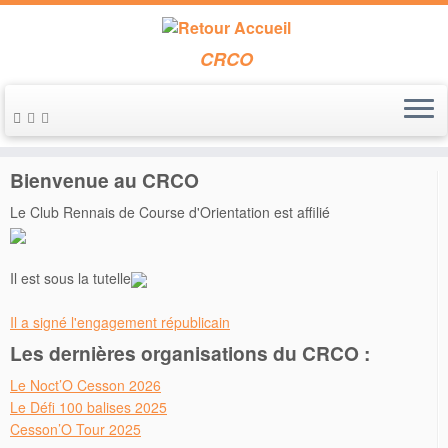
CRCO
Passer
au
Accueil
»
Défi 100 balises 2018
»
P1060016
contenu
Bienvenue au CRCO
Le Club Rennais de Course d'Orientation est affilié
Il est sous la tutelle
Il a signé l'engagement républicain
Les dernières organisations du CRCO :
Le Noct’O Cesson 2026
Le Défi 100 balises 2025
Cesson’O Tour 2025