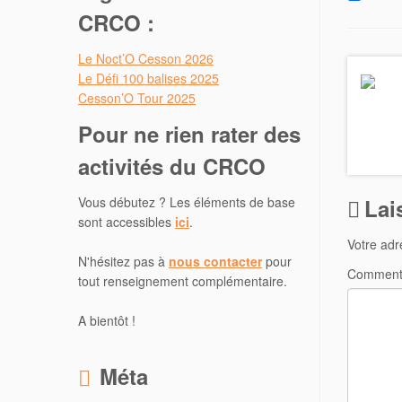
c
w
CRCO :
e
i
b
t
o
t
Le Noct’O Cesson 2026
o
e
Le Défi 100 balises 2025
k
r
Cesson’O Tour 2025
Pour ne rien rater des
activités du CRCO
Vous débutez ? Les éléments de base
Lai
sont accessibles
ici
.
Votre adr
N'hésitez pas à
nous contacter
pour
Comment
tout renseignement complémentaire.
A bientôt !
Méta