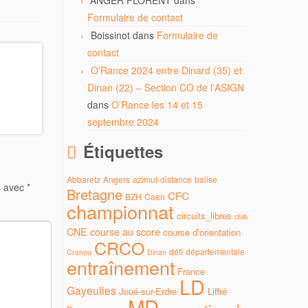
ANGER FLORENT
dans
Formulaire de contact
Boissinot
dans
Formulaire de
contact
O’Rance 2024 entre Dinard (35) et
Dinan (22) – Section CO de l'ASIGN
dans
O’Rance les 14 et 15
septembre 2024
Étiquettes
Abbaretz
Angers
azimut-distance
balise
s avec
*
Bretagne
CFC
BZH
Caen
championnat
circuits_libres
club
CNE
course au score
course d'orientation
CRCO
défi
départementale
Cranou
Dinan
entraînement
France
LD
Gayeulles
Joué-sur-Erdre
Liffré
MD