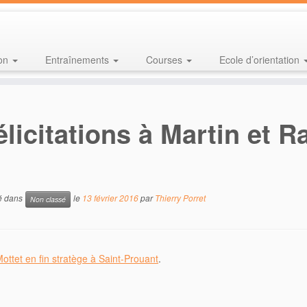
ion
Entraînements
Courses
Ecole d’orientation
élicitations à Martin et R
ié dans
le
13 février 2016
par
Thierry Porret
Non classé
ttet en fin stratège à Saint-Prouant
.