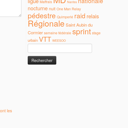
nationale
ligue
Maffrais
Nantes
nocturne
nuit
One Man Relay
pédestre
raid
relais
Quimperlé
Régionale
Saint Aubin du
sprint
Cormier
semaine fédérale
stage
VTT
urbain
WEESOO
Rechercher :
ont les