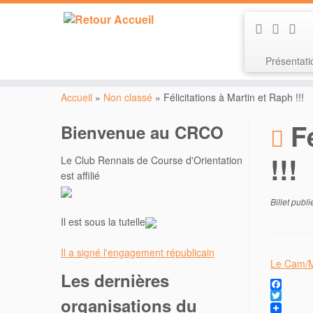
Présentat
Passer
au
Accueil
»
Non classé
»
Félicitations à Martin et Raph !!!
contenu
F
Bienvenue au CRCO
!!!
Le Club Rennais de Course d'Orientation
est affilié
Billet publ
Il est sous la tutelle
Il a signé l'engagement républicain
Le Cam/Mo
Les dernières
F
organisations du
a
T