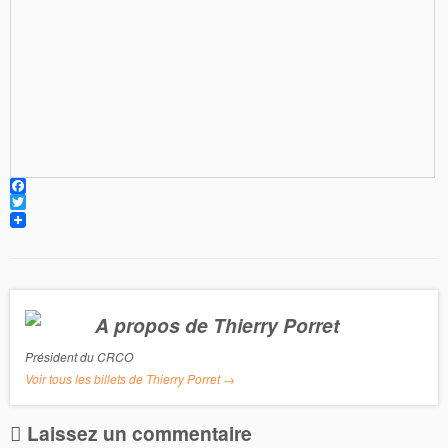
F
a
T
c
w
e
i
b
t
o
t
o
e
k
r
A propos de Thierry Porret
Président du CRCO
Voir tous les billets de Thierry Porret
→
Laissez un commentaire