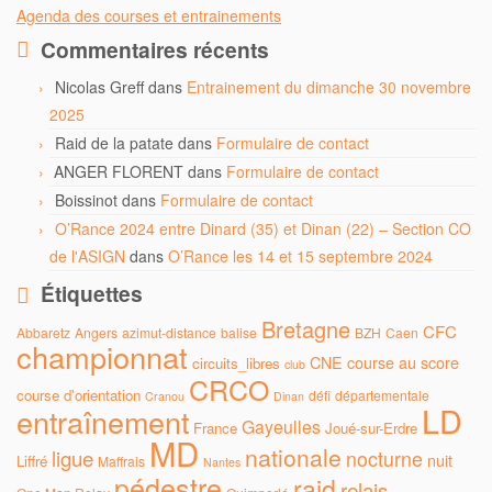
Agenda des courses et entrainements
Commentaires récents
Nicolas Greff
dans
Entrainement du dimanche 30 novembre
2025
Raid de la patate
dans
Formulaire de contact
ANGER FLORENT
dans
Formulaire de contact
Boissinot
dans
Formulaire de contact
O’Rance 2024 entre Dinard (35) et Dinan (22) – Section CO
de l'ASIGN
dans
O’Rance les 14 et 15 septembre 2024
Étiquettes
Bretagne
CFC
Abbaretz
Angers
azimut-distance
balise
BZH
Caen
championnat
CNE
course au score
circuits_libres
club
CRCO
course d'orientation
défi
départementale
Cranou
Dinan
LD
entraînement
Gayeulles
France
Joué-sur-Erdre
MD
nationale
ligue
nocturne
nuit
Liffré
Maffrais
Nantes
pédestre
raid
relais