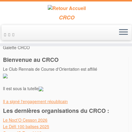
CRCO
Passer
au
Accueil
»
Découverte
»
Entrainement du dimanche 21 janvier et
contenu
Galette CRCO
Bienvenue au CRCO
Le Club Rennais de Course d'Orientation est affilié
Il est sous la tutelle
Il a signé l'engagement républicain
Les dernières organisations du CRCO :
Le Noct’O Cesson 2026
Le Défi 100 balises 2025