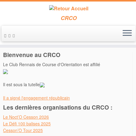
CRCO
Passer
au
Accueil
»
Entraînements
»
Entrainement du 30 mars à Liffré
contenu
Bienvenue au CRCO
Le Club Rennais de Course d'Orientation est affilié
Il est sous la tutelle
Il a signé l'engagement républicain
Les dernières organisations du CRCO :
Le Noct’O Cesson 2026
Le Défi 100 balises 2025
Cesson’O Tour 2025