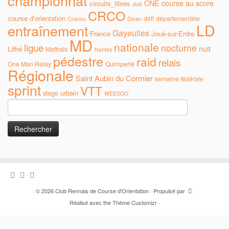
championnat
CNE
course au score
circuits_libres
club
CRCO
course d'orientation
défi
départementale
Cranou
Dinan
LD
entraînement
Gayeulles
France
Joué-sur-Erdre
MD
nationale
ligue
nocturne
nuit
Liffré
Maffrais
Nantes
pédestre
raid
relais
One Man Relay
Quimperlé
Régionale
Saint Aubin du Cormier
semaine fédérale
sprint
VTT
urbain
stage
WEESOO
Rechercher :
·
© 2026
Club Rennais de Course d'Orientation
·
Propulsé par
·
Réalisé avec the
Thème Customizr
·