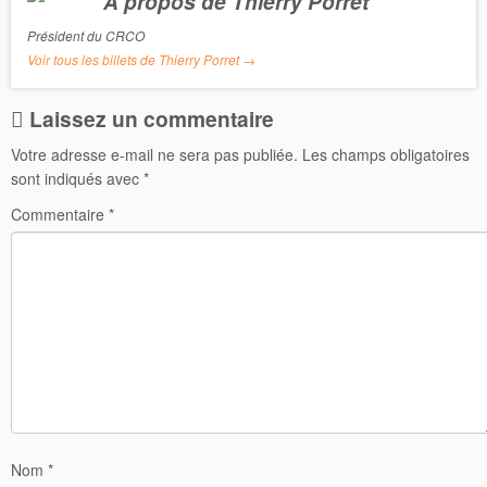
A propos de Thierry Porret
k
Président du CRCO
Voir tous les billets de Thierry Porret
→
Laissez un commentaire
Votre adresse e-mail ne sera pas publiée.
Les champs obligatoires
sont indiqués avec
*
Commentaire
*
Nom
*