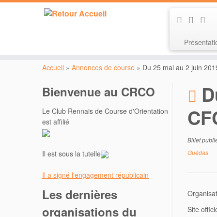
Présentat
Passer
au
Accueil
»
Annonces de course
»
Du 25 mai au 2 juin 20
contenu
D
Bienvenue au CRCO
CF
Le Club Rennais de Course d'Orientation
est affilié
Billet publ
Guédas
Il est sous la tutelle
Il a signé l'engagement républicain
Les dernières
Organisat
organisations du
Site offici