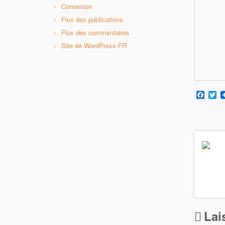
Connexion
Flux des publications
Flux des commentaires
Site de WordPress-FR
F
T
a
w
c
i
e
t
b
t
o
e
o
r
k
Lai