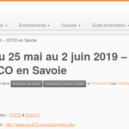
ion
Entraînements
Courses
Ecole d’orientation
19 – CFCO en Savoie
u 25 mai au 2 juin 2019 –
CO en Savoie
ié dans
le
10 mai 2019
par
Christ
Annonces de course
Inscriptions Courses Locales
ion :
COCS
&
Echo73
el :
http://www.cocs73.com/cfco/index.php