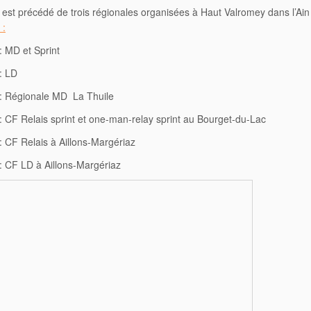
st précédé de trois régionales organisées à Haut Valromey dans l’Ai
 :
: MD et Sprint
: LD
 : Régionale MD La Thuile
: CF Relais sprint et one-man-relay sprint au Bourget-du-Lac
: CF Relais à Aillons-Margériaz
: CF LD à Aillons-Margériaz