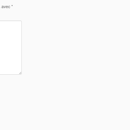
s avec
*