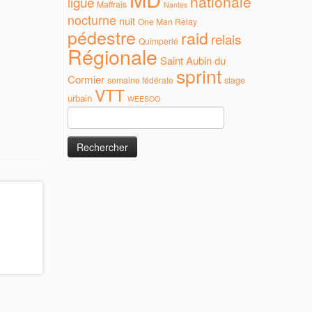
nationale
ligue
Maffrais
Nantes
nocturne
nuit
One Man Relay
pédestre
raid
relais
Quimperlé
Régionale
Saint Aubin du
sprint
Cormier
semaine fédérale
stage
VTT
urbain
WEESOO
Rechercher :