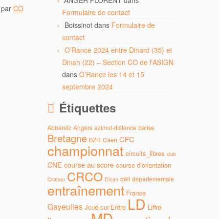
ANGER FLORENT
dans
n par
CO
Formulaire de contact
Boissinot
dans
Formulaire de
contact
O’Rance 2024 entre Dinard (35) et
Dinan (22) – Section CO de l'ASIGN
dans
O’Rance les 14 et 15
septembre 2024
Étiquettes
Abbaretz
Angers
azimut-distance
balise
Bretagne
CFC
BZH
Caen
championnat
circuits_libres
club
CNE
course au score
course d'orientation
CRCO
défi
départementale
Cranou
Dinan
entraînement
France
LD
Gayeulles
Joué-sur-Erdre
Liffré
MD