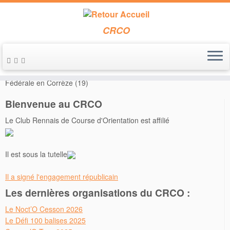
CRCO
Passer
au
Accueil
»
Annonces de course
»
Du 19 au 23 août 2015 – Semaine
contenu
Fédérale en Corrèze (19)
Bienvenue au CRCO
Le Club Rennais de Course d'Orientation est affilié
Il est sous la tutelle
Il a signé l'engagement républicain
Les dernières organisations du CRCO :
Le Noct’O Cesson 2026
Le Défi 100 balises 2025