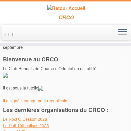
CRCO
Passer
au
Accueil
»
Courses
»
Deux courses à Falaise en Normandie le 25
contenu
septembre
Bienvenue au CRCO
Le Club Rennais de Course d'Orientation est affilié
Il est sous la tutelle
Il a signé l'engagement républicain
Les dernières organisations du CRCO :
Le Noct’O Cesson 2026
Le Défi 100 balises 2025