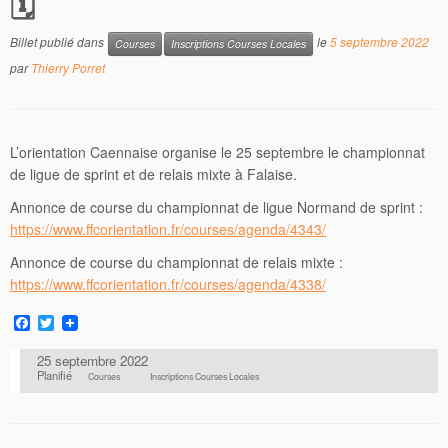
🗓
Billet publié dans
le
5 septembre 2022
Courses
Inscriptions Courses Locales
par
Thierry Porret
L’orientation Caennaise organise le 25 septembre le championnat
de ligue de sprint et de relais mixte à Falaise.
Annonce de course du championnat de ligue Normand de sprint :
https://www.ffcorientation.fr/courses/agenda/4343/
Annonce de course du championnat de relais mixte :
https://www.ffcorientation.fr/courses/agenda/4338/
F
T
a
w
c
i
25 septembre 2022
e
t
Planifié
Courses
Inscriptions Courses Locales
b
t
o
e
o
r
k