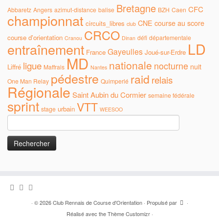
Bretagne
CFC
Abbaretz
Angers
azimut-distance
balise
BZH
Caen
championnat
CNE
course au score
circuits_libres
club
CRCO
course d'orientation
défi
départementale
Cranou
Dinan
LD
entraînement
Gayeulles
France
Joué-sur-Erdre
MD
nationale
ligue
nocturne
nuit
Liffré
Maffrais
Nantes
pédestre
raid
relais
One Man Relay
Quimperlé
Régionale
Saint Aubin du Cormier
semaine fédérale
sprint
VTT
urbain
stage
WEESOO
Rechercher :
·
© 2026
Club Rennais de Course d'Orientation
·
Propulsé par
·
Réalisé avec the
Thème Customizr
·