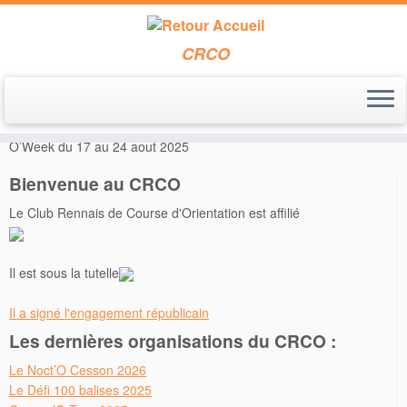
CRCO
Passer
au
Accueil
»
Inscriptions
»
Inscriptions Courses Nationales
»
Corrèze
contenu
O’Week du 17 au 24 aout 2025
Bienvenue au CRCO
Le Club Rennais de Course d'Orientation est affilié
Il est sous la tutelle
Il a signé l'engagement républicain
Les dernières organisations du CRCO :
Le Noct’O Cesson 2026
Le Défi 100 balises 2025