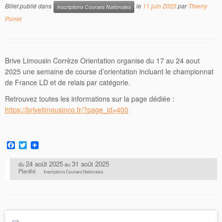
Billet publié dans
le
11 juin 2025
par
Thierry
Inscriptions Courses Nationales
Porret
Brive Limousin Corrèze Orientation organise du 17 au 24 aout
2025 une semaine de course d’orientation incluant le championnat
de France LD et de relais par catégorie.
Retrouvez toutes les informations sur la page dédiée :
https://brivelimousinco.fr/?page_id=400
F
T
a
w
c
i
24 août 2025
31 août 2025
du
au
e
t
Planifié
Inscriptions Courses Nationales
b
t
o
e
o
r
k