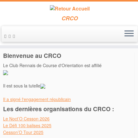
CRCO
Passer
au
Accueil
»
CO à pied – Régionale du Nevet
contenu
Bienvenue au CRCO
Le Club Rennais de Course d'Orientation est affilié
Il est sous la tutelle
Il a signé l'engagement républicain
Les dernières organisations du CRCO :
Le Noct’O Cesson 2026
Le Défi 100 balises 2025
Cesson’O Tour 2025