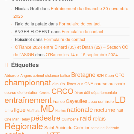
Nicolas Greff
dans
Entrainement du dimanche 30 novembre
2025
Raid de la patate
dans
Formulaire de contact
ANGER FLORENT
dans
Formulaire de contact
Boissinot
dans
Formulaire de contact
O’Rance 2024 entre Dinard (35) et Dinan (22) – Section CO
de l'ASIGN
dans
O’Rance les 14 et 15 septembre 2024
Étiquettes
Bretagne
CFC
Abbaretz
Angers
azimut-distance
balise
BZH
Caen
championnat
CNE
course au score
circuits_libres
club
CRCO
course d'orientation
défi
départementale
Cranou
Dinan
LD
entraînement
Gayeulles
France
Joué-sur-Erdre
MD
nationale
ligue
nocturne
nuit
Liffré
Maffrais
Nantes
pédestre
raid
relais
One Man Relay
Quimperlé
Régionale
Saint Aubin du Cormier
semaine fédérale