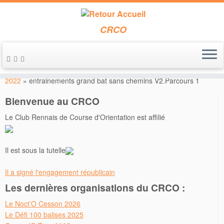
CRCO
Passer
au
Accueil
»
(Déposés) Circuits libres en forêt de Rennes – février
contenu
2022
»
entrainements grand bat sans chemins V2.Parcours 1
Bienvenue au CRCO
Le Club Rennais de Course d'Orientation est affilié
Il est sous la tutelle
Il a signé l'engagement républicain
Les dernières organisations du CRCO :
Le Noct’O Cesson 2026
Le Défi 100 balises 2025