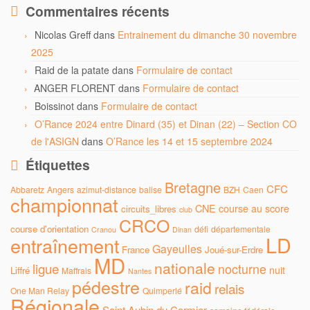
Commentaires récents
Nicolas Greff
dans
Entrainement du dimanche 30 novembre
2025
Raid de la patate
dans
Formulaire de contact
ANGER FLORENT
dans
Formulaire de contact
Boissinot
dans
Formulaire de contact
O’Rance 2024 entre Dinard (35) et Dinan (22) – Section CO
de l'ASIGN
dans
O’Rance les 14 et 15 septembre 2024
Étiquettes
Bretagne
CFC
Abbaretz
Angers
azimut-distance
balise
BZH
Caen
championnat
CNE
course au score
circuits_libres
club
CRCO
course d'orientation
défi
départementale
Cranou
Dinan
LD
entraînement
Gayeulles
France
Joué-sur-Erdre
MD
nationale
ligue
nocturne
nuit
Liffré
Maffrais
Nantes
pédestre
raid
relais
One Man Relay
Quimperlé
Régionale
Saint Aubin du Cormier