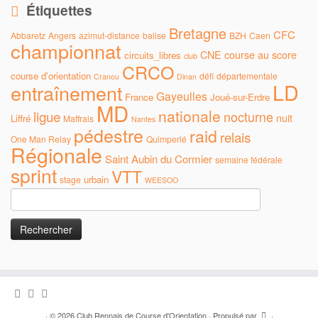
Étiquettes
Bretagne
CFC
Abbaretz
Angers
azimut-distance
balise
BZH
Caen
championnat
CNE
course au score
circuits_libres
club
CRCO
course d'orientation
défi
départementale
Cranou
Dinan
LD
entraînement
Gayeulles
France
Joué-sur-Erdre
MD
nationale
ligue
nocturne
nuit
Liffré
Maffrais
Nantes
pédestre
raid
relais
One Man Relay
Quimperlé
Régionale
Saint Aubin du Cormier
semaine fédérale
sprint
VTT
urbain
stage
WEESOO
Rechercher :
·
© 2026
Club Rennais de Course d'Orientation
·
Propulsé par
·