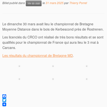
Billet publié dans
le
31 mars 2025
par
Thierry Porret
Vie du club
Le dimanche 30 mars avait lieu le championnat de Bretagne
Moyenne Distance dans le bois de Kerbescond près de Rostrenen.
Les licenciés du CRCO ont réalisé de très bons résultats et se sont
qualifiés pour le championnat de France qui aura lieu le 3 mai à
Carcans.
Les résultats du championnat de Bretagne MD
.
F
a
T