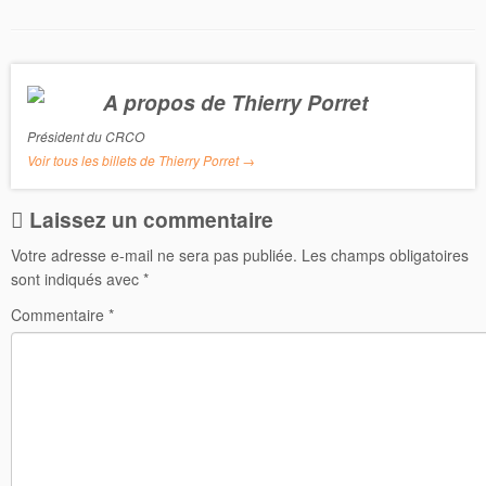
c
w
e
i
b
t
o
t
o
e
k
r
A propos de Thierry Porret
Président du CRCO
Voir tous les billets de Thierry Porret
→
Laissez un commentaire
Votre adresse e-mail ne sera pas publiée.
Les champs obligatoires
sont indiqués avec
*
Commentaire
*