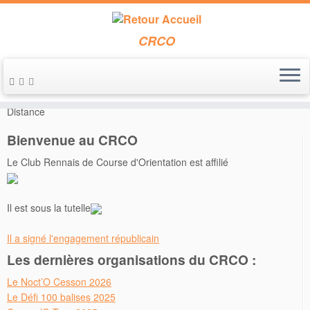
CRCO
Passer
au
Accueil
»
Vie du club
»
Championnat de ligue Bretagne Moyenne
contenu
Distance
Bienvenue au CRCO
Le Club Rennais de Course d'Orientation est affilié
Il est sous la tutelle
Il a signé l'engagement républicain
Les dernières organisations du CRCO :
Le Noct’O Cesson 2026
Le Défi 100 balises 2025