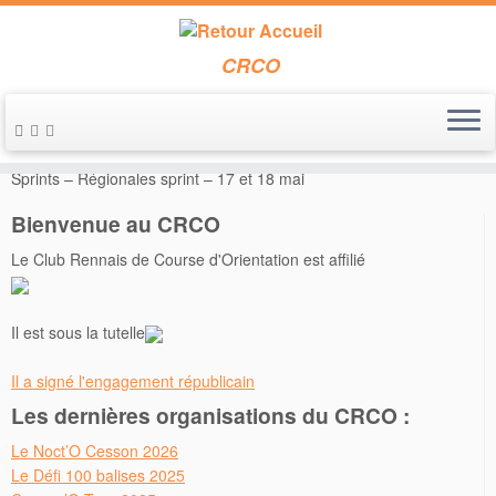
CRCO
Passer
au
Accueil
»
Inscriptions
»
Inscriptions Courses Locales
»
Calvad’O
contenu
Sprints – Régionales sprint – 17 et 18 mai
Bienvenue au CRCO
Le Club Rennais de Course d'Orientation est affilié
Il est sous la tutelle
Il a signé l'engagement républicain
Les dernières organisations du CRCO :
Le Noct’O Cesson 2026
Le Défi 100 balises 2025