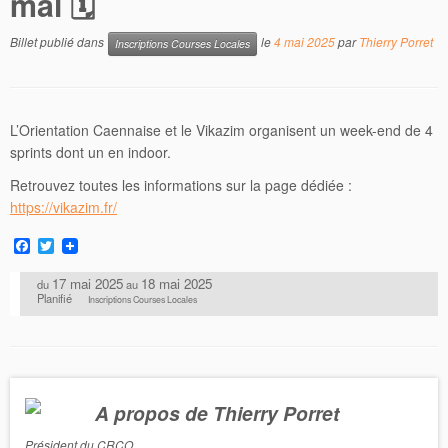
mai 🗓
Billet publié dans
le
4 mai 2025
par
Thierry Porret
Inscriptions Courses Locales
L’Orientation Caennaise et le Vikazim organisent un week-end de 4
sprints dont un en indoor.
Retrouvez toutes les informations sur la page dédiée :
https://vikazim.fr/
F
T
a
w
c
i
17 mai 2025
18 mai 2025
du
au
e
t
Planifié
Inscriptions Courses Locales
b
t
o
e
o
r
k
A propos de Thierry Porret
Président du CRCO