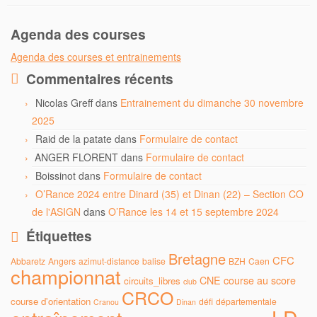
Agenda des courses
Agenda des courses et entrainements
Commentaires récents
Nicolas Greff
dans
Entrainement du dimanche 30 novembre
2025
Raid de la patate
dans
Formulaire de contact
ANGER FLORENT
dans
Formulaire de contact
Boissinot
dans
Formulaire de contact
O’Rance 2024 entre Dinard (35) et Dinan (22) – Section CO
de l'ASIGN
dans
O’Rance les 14 et 15 septembre 2024
Étiquettes
Bretagne
CFC
Abbaretz
Angers
azimut-distance
balise
BZH
Caen
championnat
CNE
course au score
circuits_libres
club
CRCO
course d'orientation
défi
départementale
Cranou
Dinan