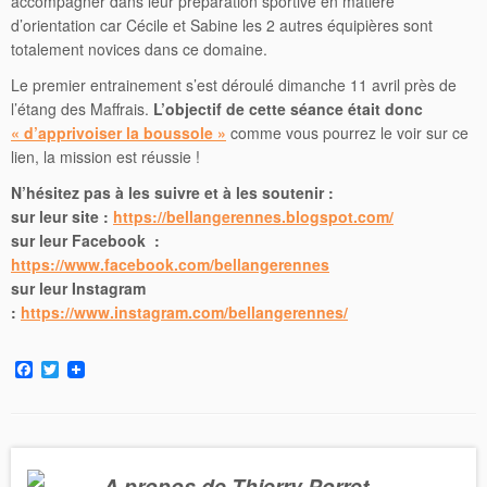
accompagner dans leur préparation sportive en matière
d’orientation car Cécile et Sabine les 2 autres équipières sont
totalement novices dans ce domaine.
Le premier entrainement s’est déroulé dimanche 11 avril près de
l’étang des Maffrais.
L’objectif de cette séance était donc
« d’apprivoiser la boussole »
comme vous pourrez le voir sur ce
lien, la mission est réussie !
N’hésitez pas à les suivre et à les soutenir :
sur leur site :
https://bellangerennes.blogspot.com/
sur leur Facebook :
https://www.facebook.com/bellangerennes
sur leur Instagram
:
https://www.instagram.com/bellangerennes/
F
T
a
w
c
i
e
t
b
t
o
e
o
r
A propos de Thierry Porret