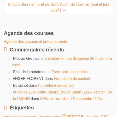
Circuits libres en forêt de Saint-Aubin-du-Cormier (mai et juin
2021)
→
Agenda des courses
Agenda des courses et entrainements
Commentaires récents
Nicolas Greff
dans
Entrainement du dimanche 30 novembre
2025
Raid de la patate
dans
Formulaire de contact
ANGER FLORENT
dans
Formulaire de contact
Boissinot
dans
Formulaire de contact
O’Rance 2024 entre Dinard (35) et Dinan (22) – Section CO
de l'ASIGN
dans
O’Rance les 14 et 15 septembre 2024
Étiquettes
Bretagne
CFC
Abbaretz
Angers
azimut-distance
balise
BZH
Caen