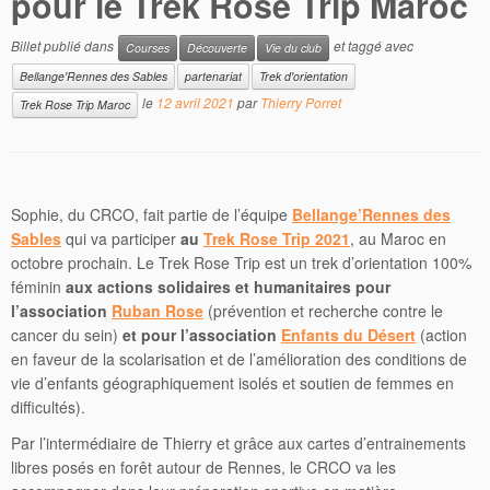
pour le Trek Rose Trip Maroc
Billet publié dans
et taggé avec
Courses
Découverte
Vie du club
Bellange'Rennes des Sables
partenariat
Trek d'orientation
le
12 avril 2021
par
Thierry Porret
Trek Rose Trip Maroc
Sophie, du CRCO, fait partie de l’équipe
Bellange’Rennes des
Sables
qui va participer
au
Trek Rose Trip 2021
, au Maroc en
octobre prochain.
Le Trek Rose Trip est un trek d’orientation 100%
féminin
aux actions solidaires et humanitaires pour
l’association
Ruban Rose
(prévention et recherche contre le
cancer du sein)
et pour l’association
Enfants du Désert
(action
en faveur de la scolarisation et de l’amélioration des conditions de
vie d’enfants géographiquement isolés et soutien de femmes en
difficultés).
Par l’intermédiaire de Thierry et grâce aux cartes d’entrainements
libres posés en forêt autour de Rennes, le CRCO va les