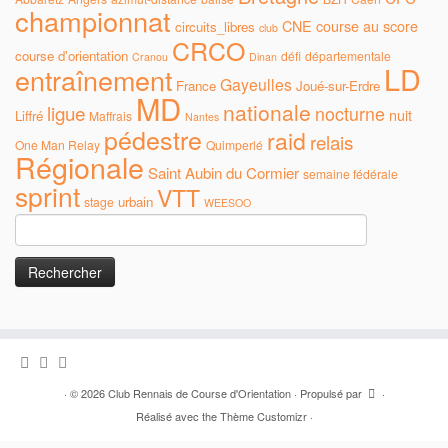
championnat
CNE
course au score
circuits_libres
club
CRCO
course d'orientation
défi
départementale
Cranou
Dinan
LD
entraînement
Gayeulles
France
Joué-sur-Erdre
MD
nationale
ligue
nocturne
nuit
Liffré
Maffrais
Nantes
pédestre
raid
relais
One Man Relay
Quimperlé
Régionale
Saint Aubin du Cormier
semaine fédérale
sprint
VTT
urbain
stage
WEESOO
Rechercher :
·
© 2026
Club Rennais de Course d'Orientation
·
Propulsé par
·
Réalisé avec the
Thème Customizr
·