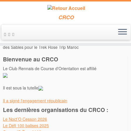
CRCO
Passer
au
Accueil
»
Courses
»
Le CRCO soutient l’équipe Bellange’Rennes
contenu
des Sables pour le Trek Rose Trip Maroc
Bienvenue au CRCO
Le Club Rennais de Course d'Orientation est affilié
Il est sous la tutelle
Il a signé l'engagement républicain
Les dernières organisations du CRCO :
Le Noct’O Cesson 2026
Le Défi 100 balises 2025