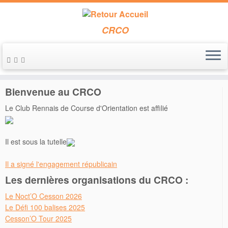
CRCO
Passer
au
Accueil
»
annonce course
contenu
Bienvenue au CRCO
Le Club Rennais de Course d'Orientation est affilié
Il est sous la tutelle
Il a signé l'engagement républicain
Les dernières organisations du CRCO :
Le Noct’O Cesson 2026
Le Défi 100 balises 2025
Cesson’O Tour 2025