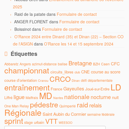
2025
Raid de la patate
dans
Formulaire de contact
ANGER FLORENT
dans
Formulaire de contact
Boissinot
dans
Formulaire de contact
O’Rance 2024 entre Dinard (35) et Dinan (22) – Section CO
de l'ASIGN
dans
O’Rance les 14 et 15 septembre 2024
Étiquettes
Bretagne
CFC
Abbaretz
Angers
azimut-distance
balise
BZH
Caen
championnat
CNE
course au score
circuits_libres
club
CRCO
course d'orientation
défi
départementale
Cranou
Dinan
LD
entraînement
Gayeulles
France
Joué-sur-Erdre
MD
nationale
ligue
nocturne
nuit
Liffré
Maffrais
Nantes
pédestre
raid
relais
One Man Relay
Quimperlé
Régionale
Saint Aubin du Cormier
semaine fédérale
sprint
VTT
urbain
stage
WEESOO
Rechercher :