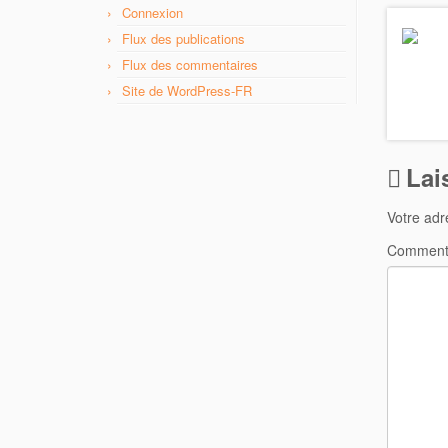
Connexion
o
e
o
r
Flux des publications
k
Flux des commentaires
Site de WordPress-FR
Lai
Votre adr
Comment