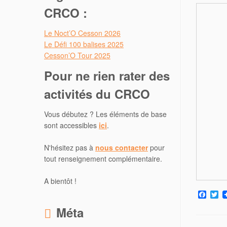
CRCO :
Le Noct’O Cesson 2026
Le Défi 100 balises 2025
Cesson’O Tour 2025
Pour ne rien rater des
activités du CRCO
Vous débutez ? Les éléments de base
sont accessibles
ici
.
N'hésitez pas à
nous contacter
pour
tout renseignement complémentaire.
A bientôt !
F
T
a
w
Méta
c
i
e
t
b
t