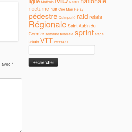
nationale
ligue
Maffrais
Nantes
nocturne
nuit
One Man Relay
pédestre
raid
relais
Quimperlé
Régionale
Saint Aubin du
sprint
Cormier
semaine fédérale
stage
VTT
urbain
WEESOO
Rechercher :
s avec
*