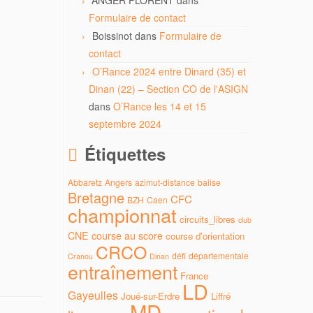
ANGER FLORENT
dans
Formulaire de contact
Boissinot
dans
Formulaire de
contact
O’Rance 2024 entre Dinard (35) et
Dinan (22) – Section CO de l'ASIGN
dans
O’Rance les 14 et 15
septembre 2024
Étiquettes
Abbaretz
Angers
azimut-distance
balise
Bretagne
CFC
BZH
Caen
championnat
circuits_libres
club
CNE
course au score
course d'orientation
CRCO
défi
départementale
Cranou
Dinan
entraînement
France
LD
Gayeulles
Joué-sur-Erdre
Liffré
MD