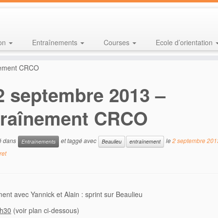
ion
Entraînements
Courses
Ecole d’orientation
nement CRCO
2 septembre 2013 –
traînement CRCO
ié dans
et taggé avec
le
2 septembre 201
Entraînements
Beaulieu
entraînement
ret
ent avec Yannick et Alain : sprint sur Beaulieu
h30
(voir plan ci-dessous)