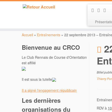
Présentat
Passer
au
Accueil
»
Entraînements
»
22 septembre 2013 – Entraî
contenu
2
Bienvenue au CRCO
En
Le Club Rennais de Course d'Orientation
est affilié
Billet publ
Thierry Por
Il est sous la tutelle
Il a signé l'engagement républicain
Les dernières
Entraînem
organisations du
RDV à
10