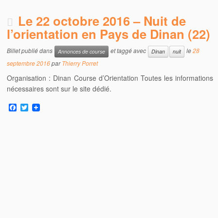
Le 22 octobre 2016 – Nuit de
l’orientation en Pays de Dinan (22)
Billet publié dans
et taggé avec
le
28
Annonces de course
Dinan
nuit
septembre 2016
par
Thierry Porret
Organisation : Dinan Course d’Orientation Toutes les informations
nécessaires sont sur le site dédié.
F
T
a
w
c
i
e
t
b
t
o
e
o
r
k