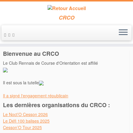
CRCO
Passer
au
Accueil
»
2016
»
septembre
»
28
contenu
Bienvenue au CRCO
Le Club Rennais de Course d'Orientation est affilié
Il est sous la tutelle
Il a signé l'engagement républicain
Les dernières organisations du CRCO :
Le Noct’O Cesson 2026
Le Défi 100 balises 2025
Cesson’O Tour 2025