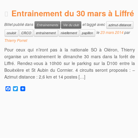
Entrainement du 30 mars à Liffré
Billet publié dans
et taggé avec
Entraînements
Vie du club
azimut-distance
le
23 mars 2014
par
couloir
CRCO
entraînement
nivellement
papillon
Thierry Porret
Pour ceux qui n’iront pas à la nationale SO à Oléron, Thierry
organise un entrainement le dimanche 30 mars dans la forêt de
Liffré. Rendez-vous à 10h00 sur le parking sur la D100 entre la
Bouëxière et St Aubin du Cormier. 4 circuits seront proposés : –
Azimut distance : 2,6 km et 14 postes […]
F
T
a
w
c
i
e
t
b
t
o
e
o
r
k