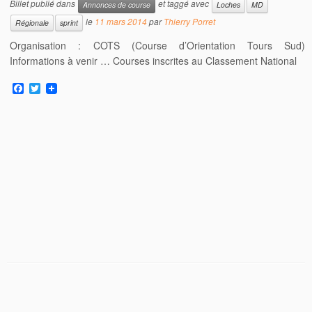
Billet publié dans
et taggé avec
Annonces de course
Loches
MD
le
11 mars 2014
par
Thierry Porret
Régionale
sprint
Organisation : COTS (Course d’Orientation Tours Sud)
Informations à venir … Courses inscrites au Classement National
F
T
a
w
c
i
e
t
b
t
o
e
o
r
k