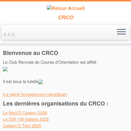
CRCO
Passer
au
Accueil
»
2014
»
mars
contenu
Bienvenue au CRCO
Le Club Rennais de Course d'Orientation est affilié
Il est sous la tutelle
Il a signé l'engagement républicain
Les dernières organisations du CRCO :
Le Noct’O Cesson 2026
Le Défi 100 balises 2025
Cesson’O Tour 2025