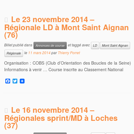
Le 23 novembre 2014 –
Régionale LD à Mont Saint Aignan
(76)
Billet publié dans
et taggé avec
Annonces de course
LD
Mont Saint Aignan
le
11 mars 2014
par
Thierry Porret
Régionale
Organisation : COBS (Club d’Orientation des Boucles de la Seine)
Informations à venir … Course inscrite au Classement National
F
T
a
w
c
i
e
t
b
t
o
e
Le 16 novembre 2014 –
o
r
k
Régionales sprint/MD à Loches
(37)