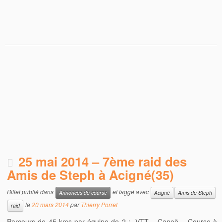
25 mai 2014 – 7ème raid des
Amis de Steph à Acigné(35)
Billet publié dans
et taggé avec
Annonces de course
Acigné
Amis de Steph
le
20 mars 2014
par
Thierry Porret
raid
Parcours de 45 kms par équipe de 2 : VTT – Canoë – Course à