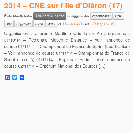
k
2014 – CNE sur l’Ile d’Oléron (17)
Billet publié dans
et taggé avec
Annonces de course
championnat
CNE
le
11 mars 2014
par
Thierry Porret
MD
Régionale
relais
sprint
Organisation : Charente Maritime Orientation Au programme :
31/10/14 – Régionale Moyenne Distance – Voir l’annonce de
course 01/11/14 – Championnat de France de Sprint (qualification)
– Voir l’annonce de course 01/11/14 – Championnat de France de
Sprint (finale A) 01/11/14 – Régionale Sprint – Voir l’annonce de
course 02/11/14 – Critérium National des Équipes […]
F
T
a
w
c
i
e
t
b
t
o
e
o
r
k