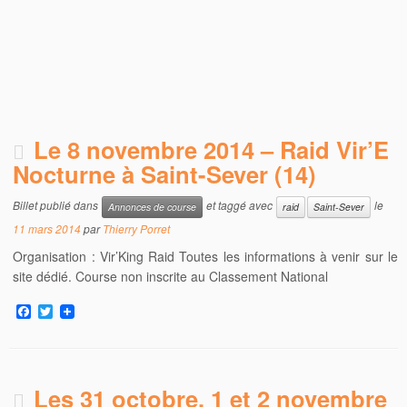
Le 8 novembre 2014 – Raid Vir’E
Nocturne à Saint-Sever (14)
Billet publié dans
et taggé avec
le
Annonces de course
raid
Saint-Sever
11 mars 2014
par
Thierry Porret
Organisation : Vir’King Raid Toutes les informations à venir sur le
site dédié. Course non inscrite au Classement National
F
T
a
w
c
i
e
t
b
t
o
e
Les 31 octobre, 1 et 2 novembre
o
r