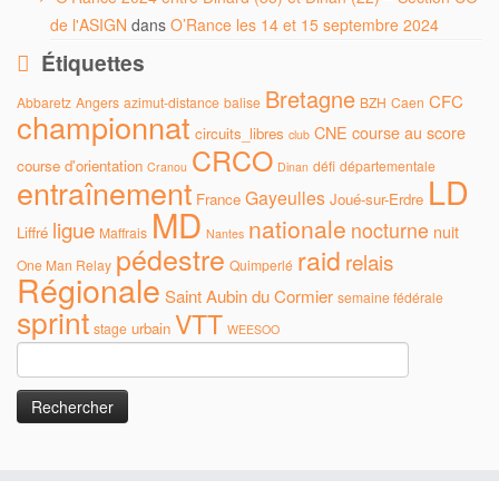
de l'ASIGN
dans
O’Rance les 14 et 15 septembre 2024
Étiquettes
Bretagne
CFC
Abbaretz
Angers
azimut-distance
balise
BZH
Caen
championnat
CNE
course au score
circuits_libres
club
CRCO
course d'orientation
défi
départementale
Cranou
Dinan
LD
entraînement
Gayeulles
France
Joué-sur-Erdre
MD
nationale
ligue
nocturne
nuit
Liffré
Maffrais
Nantes
pédestre
raid
relais
One Man Relay
Quimperlé
Régionale
Saint Aubin du Cormier
semaine fédérale
sprint
VTT
urbain
stage
WEESOO
Rechercher :