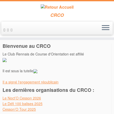
CRCO
Passer
au
Accueil
»
2014
»
janvier
»
23
contenu
Bienvenue au CRCO
Le Club Rennais de Course d'Orientation est affilié
Il est sous la tutelle
Il a signé l'engagement républicain
Les dernières organisations du CRCO :
Le Noct’O Cesson 2026
Le Défi 100 balises 2025
Cesson’O Tour 2025