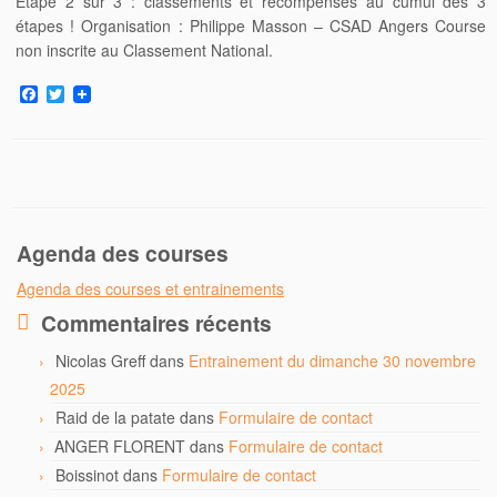
Etape 2 sur 3 : classements et récompenses au cumul des 3
étapes ! Organisation : Philippe Masson – CSAD Angers Course
non inscrite au Classement National.
F
T
a
w
c
i
e
t
b
t
o
e
o
r
k
Agenda des courses
Agenda des courses et entrainements
Commentaires récents
Nicolas Greff
dans
Entrainement du dimanche 30 novembre
2025
Raid de la patate
dans
Formulaire de contact
ANGER FLORENT
dans
Formulaire de contact
Boissinot
dans
Formulaire de contact