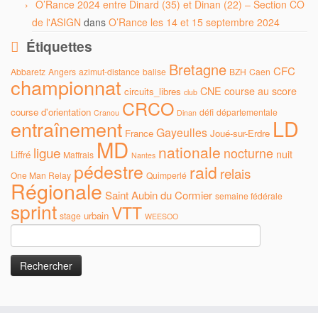
O’Rance 2024 entre Dinard (35) et Dinan (22) – Section CO
de l'ASIGN
dans
O’Rance les 14 et 15 septembre 2024
Étiquettes
Bretagne
CFC
Abbaretz
Angers
azimut-distance
balise
BZH
Caen
championnat
CNE
course au score
circuits_libres
club
CRCO
course d'orientation
défi
départementale
Cranou
Dinan
LD
entraînement
Gayeulles
France
Joué-sur-Erdre
MD
nationale
ligue
nocturne
nuit
Liffré
Maffrais
Nantes
pédestre
raid
relais
One Man Relay
Quimperlé
Régionale
Saint Aubin du Cormier
semaine fédérale
sprint
VTT
urbain
stage
WEESOO
Rechercher :