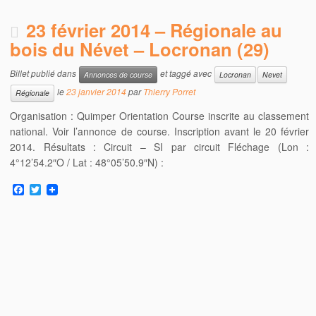
23 février 2014 – Régionale au
bois du Névet – Locronan (29)
Billet publié dans
et taggé avec
Annonces de course
Locronan
Nevet
le
23 janvier 2014
par
Thierry Porret
Régionale
Organisation : Quimper Orientation Course inscrite au classement
national. Voir l’annonce de course. Inscription avant le 20 février
2014. Résultats : Circuit – SI par circuit Fléchage (Lon :
4°12’54.2″O / Lat : 48°05’50.9″N) :
F
T
a
w
c
i
e
t
b
t
o
e
o
r
k