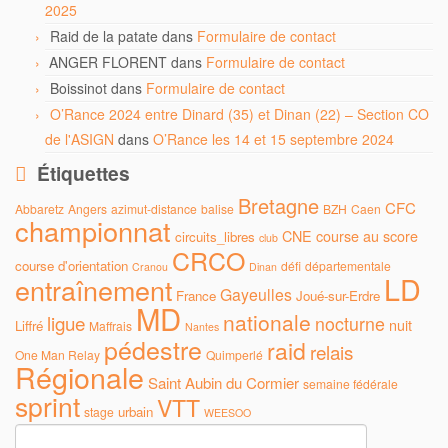
2025
Raid de la patate
dans
Formulaire de contact
ANGER FLORENT
dans
Formulaire de contact
Boissinot
dans
Formulaire de contact
O’Rance 2024 entre Dinard (35) et Dinan (22) – Section CO
de l'ASIGN
dans
O’Rance les 14 et 15 septembre 2024
Étiquettes
Bretagne
CFC
Abbaretz
Angers
azimut-distance
balise
BZH
Caen
championnat
CNE
course au score
circuits_libres
club
CRCO
course d'orientation
défi
départementale
Cranou
Dinan
LD
entraînement
Gayeulles
France
Joué-sur-Erdre
MD
nationale
ligue
nocturne
nuit
Liffré
Maffrais
Nantes
pédestre
raid
relais
One Man Relay
Quimperlé
Régionale
Saint Aubin du Cormier
semaine fédérale
sprint
VTT
urbain
stage
WEESOO
Rechercher :