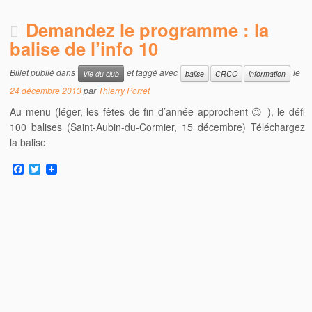
Demandez le programme : la
balise de l’info 10
Billet publié dans
et taggé avec
le
Vie du club
balise
CRCO
information
24 décembre 2013
par
Thierry Porret
Au menu (léger, les fêtes de fin d’année approchent 😉 ), le défi
100 balises (Saint-Aubin-du-Cormier, 15 décembre) Téléchargez
la balise
F
T
a
w
c
i
e
t
b
t
o
e
o
r
k