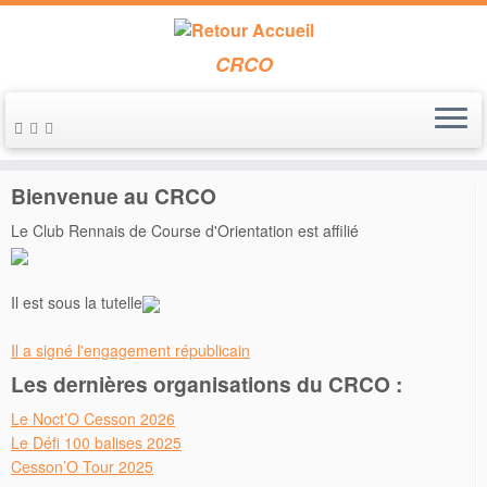
CRCO
Passer
au
Accueil
»
2013
»
décembre
contenu
Bienvenue au CRCO
Le Club Rennais de Course d'Orientation est affilié
Il est sous la tutelle
Il a signé l'engagement républicain
Les dernières organisations du CRCO :
Le Noct’O Cesson 2026
Le Défi 100 balises 2025
Cesson’O Tour 2025