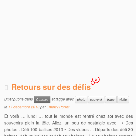
2
Retours sur des défis
Billet publié dans
et taggé avec
Courses
photo
souvenir
trace
vidéo
le
17 décembre 2013
par
Thierry Porret
Et voilà … lundi … tout le monde est rentré chez soi avec des
souvenirs plein la tête. Allez, un peu de nostalgie avec : • Des
photos : Défi 100 balises 2013 • Des vidéos : . Départs des défi 30