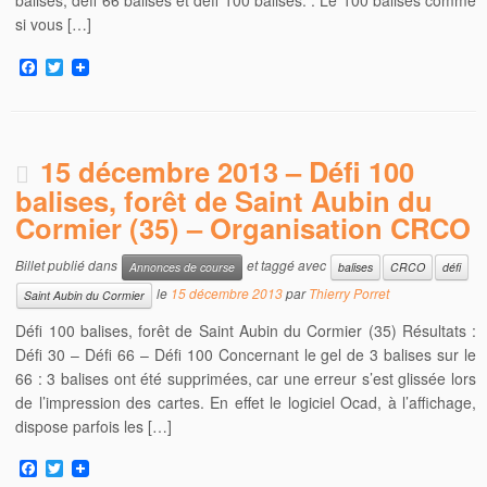
balises, défi 66 balises et défi 100 balises. . Le 100 balises comme
si vous […]
F
T
a
w
c
i
e
t
b
t
o
e
15 décembre 2013 – Défi 100
o
r
k
balises, forêt de Saint Aubin du
Cormier (35) –
Organisation CRCO
Billet publié dans
et taggé avec
Annonces de course
balises
CRCO
défi
le
15 décembre 2013
par
Thierry Porret
Saint Aubin du Cormier
Défi 100 balises, forêt de Saint Aubin du Cormier (35) Résultats :
Défi 30 – Défi 66 – Défi 100 Concernant le gel de 3 balises sur le
66 : 3 balises ont été supprimées, car une erreur s’est glissée lors
de l’impression des cartes. En effet le logiciel Ocad, à l’affichage,
dispose parfois les […]
F
T
a
w