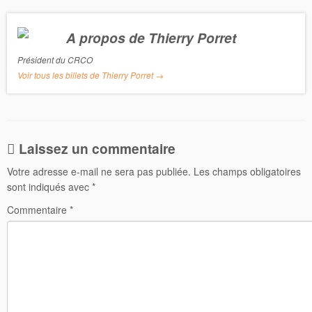
b
t
o
e
o
r
A propos de Thierry Porret
k
Président du CRCO
Voir tous les billets de Thierry Porret
→
Laissez un commentaire
Votre adresse e-mail ne sera pas publiée.
Les champs obligatoires
sont indiqués avec
*
Commentaire
*