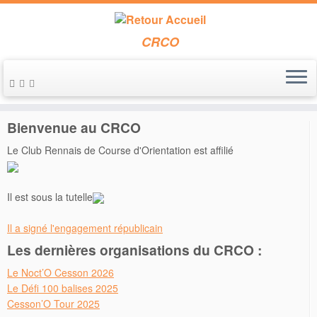
CRCO
Passer
au
Accueil
»
Annonces de course
»
Noct’O Rennaise 2019
contenu
Bienvenue au CRCO
Le Club Rennais de Course d'Orientation est affilié
Il est sous la tutelle
Il a signé l'engagement républicain
Les dernières organisations du CRCO :
Le Noct’O Cesson 2026
Le Défi 100 balises 2025
Cesson’O Tour 2025