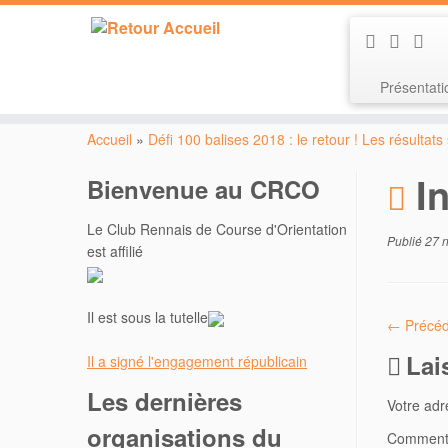
Présentat
Passer
au
Accueil
»
Défi 100 balises 2018 : le retour ! Les résultats
contenu
I
Bienvenue au CRCO
Le Club Rennais de Course d'Orientation
Publié
27 
est affilié
Il est sous la tutelle
← Précéd
Lai
Il a signé l'engagement républicain
Les dernières
Votre adr
organisations du
Comment