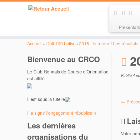
Présentat
Passer
au
Accueil
»
Défi 100 balises 2018 : le retour ! Les résultats
contenu
2
Bienvenue au CRCO
Le Club Rennais de Course d'Orientation
Publié
4 n
est affilié
Il est sous la tutelle
← Précéd
Il a signé l'engagement républicain
Lai
Les dernières
Votre adr
organisations du