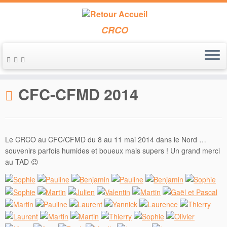
CRCO
Passer
au
Accueil
»
CFC-CFMD 2014
contenu
CFC-CFMD 2014
Le CRCO au CFC/CFMD du 8 au 11 mai 2014 dans le Nord …
souvenirs parfois humides et boueux mais supers ! Un grand merci
au TAD 😉